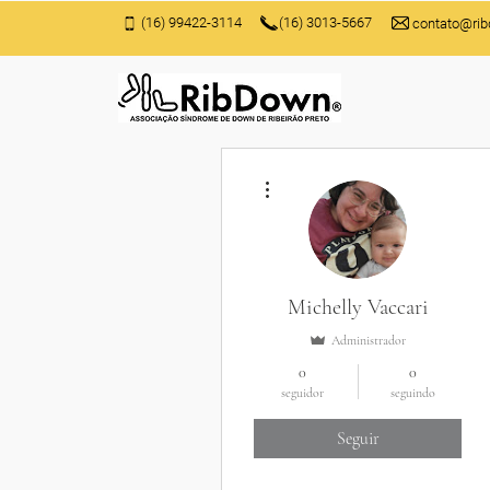
(16) 99422-3114
(16) 3013-5667
contato@rib
Mais ações
Michelly Vaccari
Administrador
0
0
seguidor
seguindo
Seguir