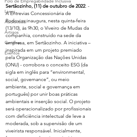
Polo de Empregabilidade Inclusiva
Sertãozinho, (11) de outubro de 2022
. - 
Livros
A Entrevias Concessionária de 
Rodovias inaugura, nesta quinta-feira 
Audiovisual
(13/10), às 9h30, o Viveiro de Mudas da 
Artigos
companhia, construído na sede da 
Cartilhas
empresa, em Sertãozinho. A iniciativa – 
inspirada em um projeto premiado 
Eventos
pela Organização das Nações Unidas 
(ONU) - corrobora o conceito ESG (da 
sigla em inglês para “environmental, 
social, governance”, ou meio 
ambiente, social e governança em 
português) por unir boas práticas 
ambientais e inserção social. O projeto 
será operacionalizado por profissionais 
com deficiência intelectual de leve a 
moderada, sob a supervisão de um 
viveirista responsável. Inicialmente, 