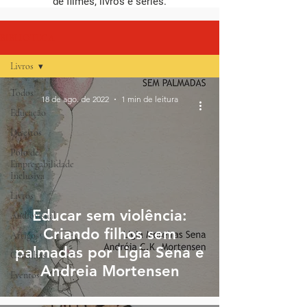
de filmes, livros e séries.
BIBLIOTECA
Livros
Todos
18 de ago. de 2022
1 min de leitura
Educação
Direitos
Polo de
Empregabilidade
Inclusiva
Livros
Educar sem violência:
Audiovisual
Criando filhos sem
Artigos
palmadas por Ligia Sena e
Cartilhas
Andreia Mortensen
Eventos